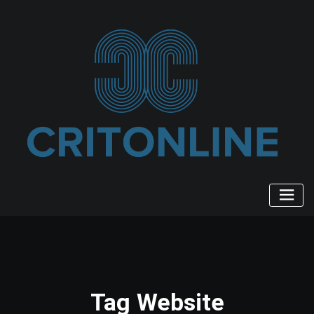
Ga
naar
de
inhoud
Tag Website