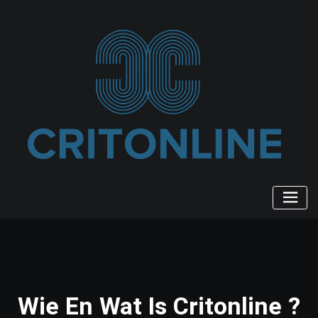
Ga
naar
de
inhoud
Wie En Wat Is Critonline ?